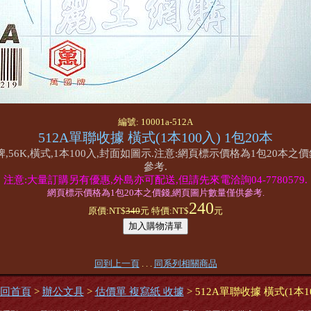
編號: 10001a-512A
512A單聯收據 橫式(1本100入) 1包20本
牌,56K,橫式,1本100入,封面如圖示.注意:網頁標示價格為1包20本
參考.
注意:大量訂購另有優惠,外島亦可配送,但請先來電洽詢04-7780579.
網頁標示價格為1包20本之價錢,網頁圖片數量僅供參考.
240
原價:NT$
340
元 特價:NT$
元
回到上一頁
. . .
同系列相關商品
回首頁
>
辦公文具
>
估價單 複寫紙 收據
> 512A單聯收據 橫式(1本10