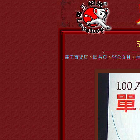
麗王百貨店
>
回首頁
>
辦公文具
>
估