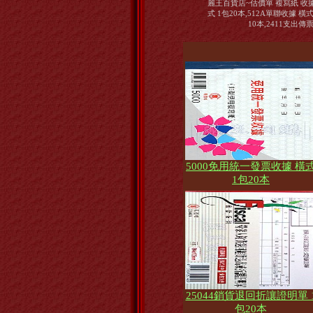
麗王百貨店~估價單 複寫紙 收據系
式 1包20本,512A單聯收據 橫式
10本,2411支出傳票
5000免用統一發票收據 橫
1包20本
25044銷貨退回折讓證明單 
包20本