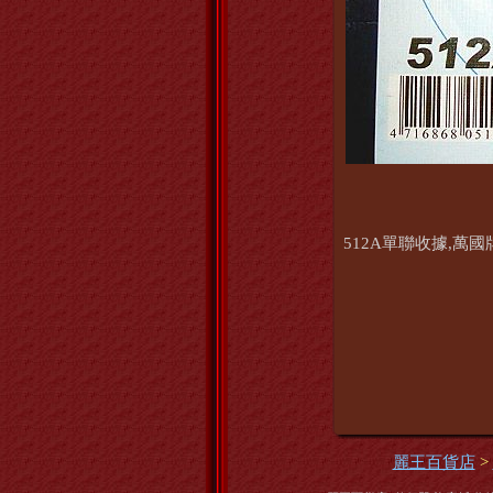
512A單聯收據,萬國
麗王百貨店
>