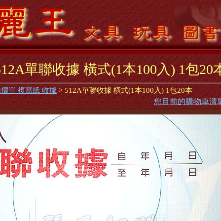
512A單聯收據 橫式(1本100入) 1包20
價單 複寫紙 收據
> 512A單聯收據 橫式(1本100入) 1包20本
您目前的購物車清