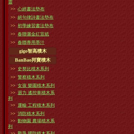
靈
>>
心經書法墊布
>>
絕句律詩書法墊布
>>
初學練習書法墊布
>>
春聯灑金紅宣紙
>>
春聯專用墨汁
gigo智高積木
BanBao邦寶積木
>>
史努比積木系列
>>
警察積木系列
>>
女孩 樂園積木系列
>>
迴力 遙控車積木系
列
>>
運輸 工程積木系列
>>
消防積木系列
>>
動物園 農場積木系
列
>>
戰爭 國防積木系列