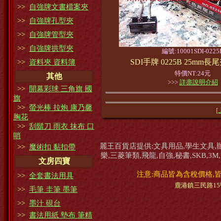
>>
自強牌文書檔案夾
>>
自強牌孔型夾
>>
自強牌管型夾
>>
自強牌拱型夾
編號:10001SDI-0225
SDI手牌 0225B 25mm長
>>
資料夾 資料簿
特價NT:24元
其他
>>>
詳盡說明介紹
>>
開幕彩球 三角旗 國
旗
>>
螢光棒 拉炮 康乃馨
[
胸花
>>
刮鬍刀 雨衣 抹布 口
哨
麗王百貨店提供:文具用品,學生文具,辦公室
>>
魔術扣 黏扣帶
樂,三菱筆類,飛龍,自強,秘書,SKB,3M
文房四寶
注意:商品皆為含稅價格,
>>
全套書法用具
鹿港鎮三民路15號蔡小
>>
毛筆 圭筆 墨筆
>>
墨汁 硯台
>>
書法用紙 墊布 筆精