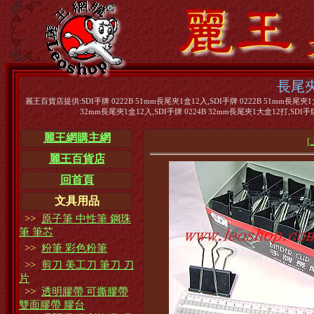
長尾夾
麗王百貨店提供:SDI手牌 0222B 51mm長尾夾1盒12入,SDI手牌 0222B 51mm長尾夾1大
32mm長尾夾1盒12入,SDI手牌 0224B 32mm長尾夾1大盒12打,SDI手牌
麗王網購主網
[
麗王百貨店
回首頁
文具用品
>>
原子筆 中性筆 鋼珠
筆 筆芯
>>
粉筆 彩色粉筆
>>
剪刀 美工刀 筆刀 刀
片
>>
透明膠帶 可撕膠帶
雙面膠帶 膠台