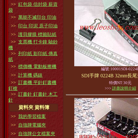
>>
紅包袋 信封袋 薪資
袋
>>
萬能不滅印台 印油
>>
印台 印泥 原子印油
>>
護貝膠膜 標籤貼紙
>>
支票機 打卡鐘 驗鈔
機
>>
列印紙 影印紙 傳真
紙
>>
標價機 電動板擦機
編號:10001SDI-0224
>>
計算機 碼錶
SDI手牌 0224B 32mm長
>>
訂書機 平針釘書機
特價NT:30元
釘槍
>>>
詳盡說明介紹
>>
訂書針 釘書針 木工
針
資料夾 資料簿
>>
我的學習檔案
>>
自強牌電腦夾
>>
自強牌公文檔案夾