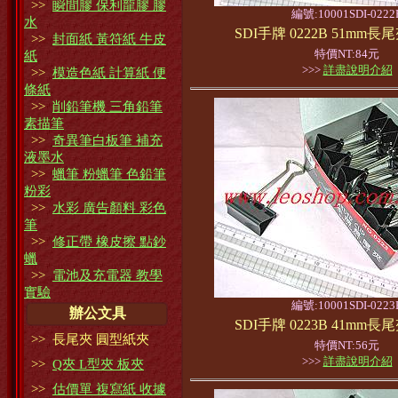
>>
瞬間膠 保利龍膠 膠
編號:10001SDI-0222
水
SDI手牌 0222B 51mm長
>>
封面紙 黃符紙 牛皮
特價NT:84元
紙
>>>
詳盡說明介紹
>>
模造色紙 計算紙 便
條紙
>>
削鉛筆機 三角鉛筆
素描筆
>>
奇異筆白板筆 補充
液墨水
>>
蠟筆 粉蠟筆 色鉛筆
粉彩
>>
水彩 廣告顏料 彩色
筆
>>
修正帶 橡皮擦 點鈔
蠟
>>
電池及充電器 教學
實驗
編號:10001SDI-0223
辦公文具
SDI手牌 0223B 41mm長
>> 長尾夾 圓型紙夾
特價NT:56元
>>>
詳盡說明介紹
>>
Q夾 L型夾 板夾
>>
估價單 複寫紙 收據