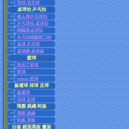
>>
羽球 羽毛球
桌球拍 乒乓拍
>>
鐵人牌乒乓球拍
>>
乒乓球拍 桌球拍
>>
蝴蝶牌桌球拍
>>
乒乓拍蝴蝶牌刀拍
>>
桌球 乒乓球
>>
桌球網 桌球袋
籃球
>>
斯伯丁籃球
>>
籃球
>>
wilson 籃球
躲避球 排球 足球
>>
躲避球
>>
排球 足球
飛盤 跳繩 蛇板
>>
飛盤 跳繩
>>
蛇板 滑板
白板 鏡面黑板 畫架