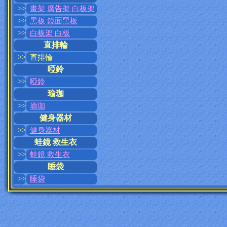
>>
畫架 廣告架 白板架
>>
黑板 鏡面黑板
>>
白板架 白板
直排輪
>> 直排輪
啞鈴
>>
啞鈴
瑜珈
>>
瑜珈
健身器材
>>
健身器材
蛙鏡 救生衣
>>
蛙鏡 救生衣
睡袋
>>
睡袋