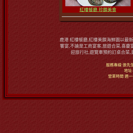
紅樓餐廳 珍饌美食
鹿港 紅樓餐廳,紅樓美饌海鮮園以最
饗宴,不論是工商宴客,旅遊合菜,喜慶
迎旅行社,遊覽車預約訂桌合菜,
服務專線:張先生:04_
地址
營業時間:週一~週六