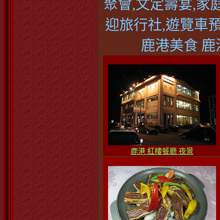
聚會,文定壽宴,家
迎旅行社,遊覽車
鹿港美食 鹿
鹿港 紅樓餐廳 夜景