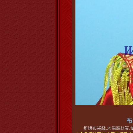
布
新娘布袋戲,木偶頭材質:塑