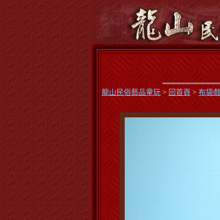
龍山民俗藝品童玩
>
回首頁
>
布袋戲