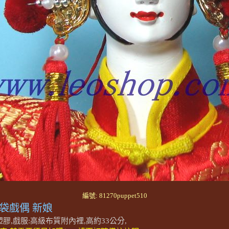
編號: 81270puppet510
袋戲偶 新娘
膠,戲服:高級布質附內裡,高約33公分,