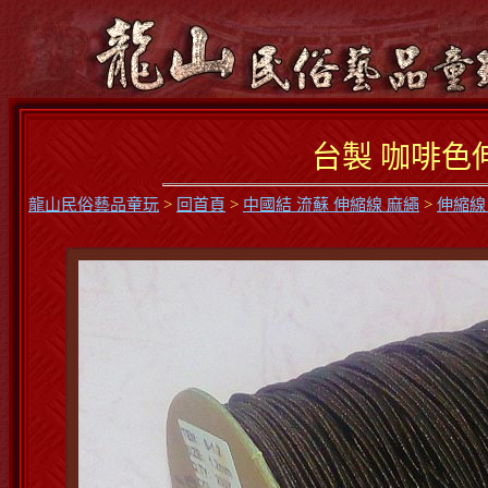
台製 咖啡色伸
龍山民俗藝品童玩
>
回首頁
>
中國結 流蘇 伸縮線 麻繩
>
伸縮線