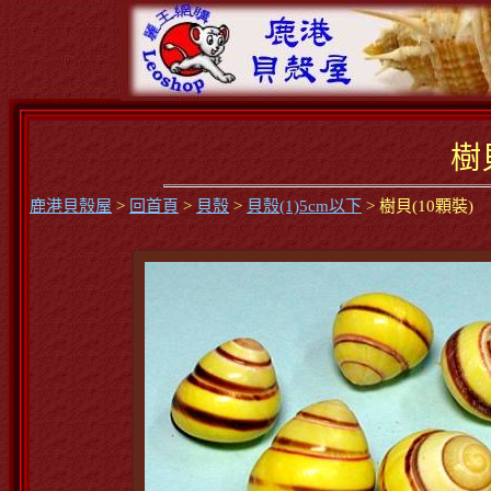
樹
鹿港貝殼屋
>
回首頁
>
貝殼
>
貝殼(1)5cm以下
> 樹貝(10顆裝)