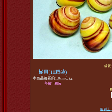
編號: 
樹貝(10顆裝)
本商品每顆約1.8cm左右.
每包10顆裝
特
回到上