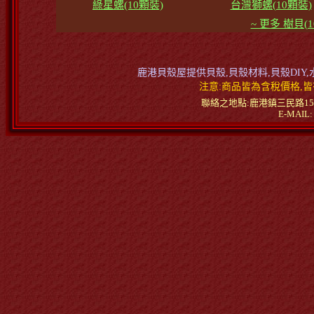
綠星螺(10顆裝)
台灣獅螺(10顆裝)
~ 更多 樹貝
鹿港貝殼屋提供貝殼,貝殼材料,貝殼DIY,
注意:商品皆為含稅價格,皆
聯絡之地點:鹿港鎮三民路15號1樓洽詢
E-MAIL: