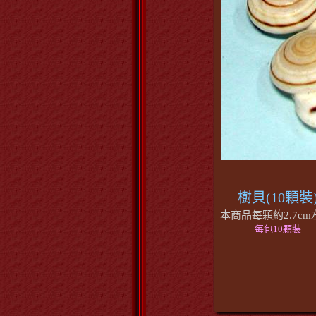
樹貝(10顆裝
本商品每顆約2.7cm
每包10顆裝