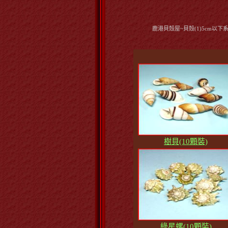
鹿港貝殼屋~貝殼(1)5cm以下系列~
樹貝(10顆裝)
綠星螺(10顆裝)