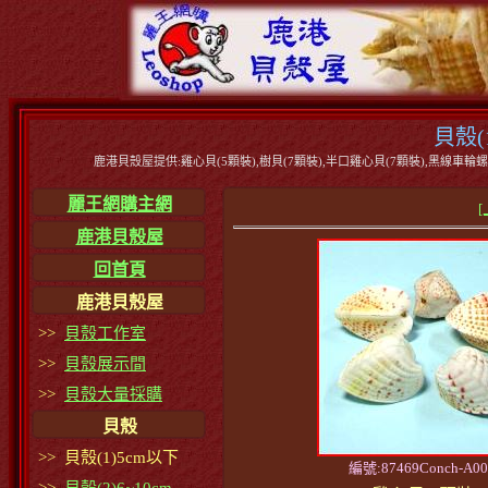
貝殼(
鹿港貝殼屋提供:雞心貝(5顆裝),樹貝(7顆裝),半口雞心貝(7顆裝),黑線車輪螺(7
麗王網購主網
[
鹿港貝殼屋
回首頁
鹿港貝殼屋
>>
貝殼工作室
>>
貝殼展示間
>>
貝殼大量採購
貝殼
>> 貝殼(1)5cm以下
編號:87469Conch-A00