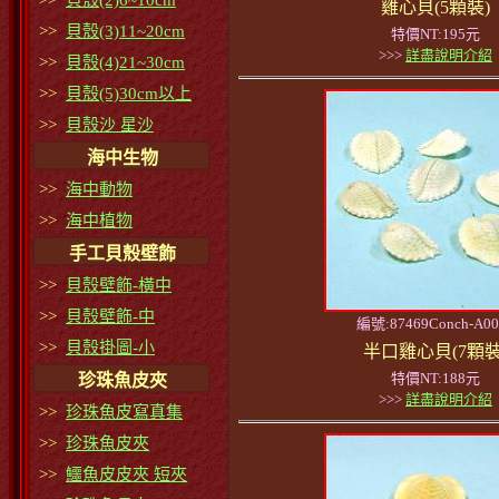
>>
貝殼(2)6~10cm
雞心貝(5顆裝)
>>
貝殼(3)11~20cm
特價NT:195元
>>>
詳盡說明介紹
>>
貝殼(4)21~30cm
>>
貝殼(5)30cm以上
>>
貝殼沙 星沙
海中生物
>>
海中動物
>>
海中植物
手工貝殼壁飾
>>
貝殼壁飾-橫中
>>
貝殼壁飾-中
編號:87469Conch-A00
>>
貝殼掛圖-小
半口雞心貝(7顆裝
特價NT:188元
珍珠魚皮夾
>>>
詳盡說明介紹
>>
珍珠魚皮寫真集
>>
珍珠魚皮夾
>>
鱷魚皮皮夾 短夾