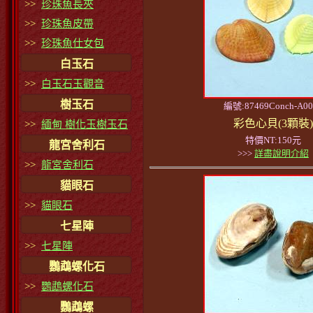
>>
珍珠魚長夾
>>
珍珠魚皮帶
>>
珍珠魚仕女包
白玉石
>>
白玉石玉觀音
樹玉石
編號:87469Conch-A00
彩色心貝(3顆裝)
>>
緬甸 樹化玉樹玉石
特價NT:150元
龍宮舍利石
>>>
詳盡說明介紹
>>
龍宮舍利石
貓眼石
>>
貓眼石
七星陣
>>
七星陣
鸚鵡螺化石
>>
鸚鵡螺化石
鸚鵡螺