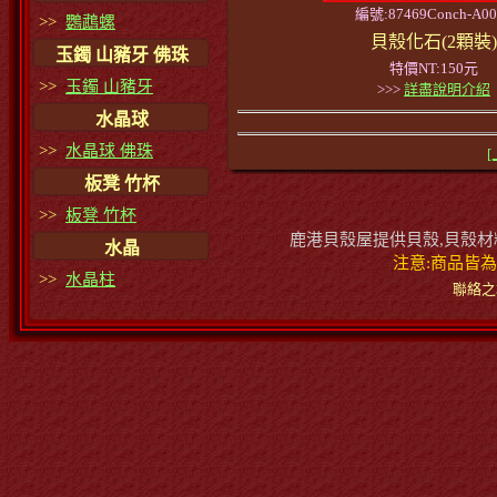
編號:87469Conch-A00
>>
鸚鵡螺
貝殼化石(2顆裝)
玉鐲 山豬牙 佛珠
特價NT:150元
>>
玉鐲 山豬牙
>>>
詳盡說明介紹
水晶球
>>
水晶球 佛珠
[
板凳 竹杯
>>
板凳 竹杯
鹿港貝殼屋提供貝殼,貝殼材料
水晶
注意:商品皆為
>>
水晶柱
聯絡之地