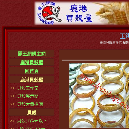
玉鐲
鹿港貝殼屋提供:祕魯玉
麗王網購主網
鹿港貝殼屋
回首頁
鹿港貝殼屋
>>
貝殼工作室
>>
貝殼展示間
>>
貝殼大量採購
貝殼
>>
貝殼(1)5cm以下