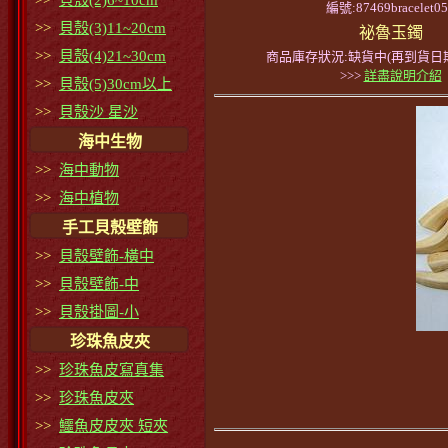
>>
貝殼(2)6~10cm
編號:87469bracelet0
>>
貝殼(3)11~20cm
祕魯玉鐲
>>
貝殼(4)21~30cm
商品庫存狀況:缺貨中(再到貨日期
>>>
詳盡說明介紹
>>
貝殼(5)30cm以上
>>
貝殼沙 星沙
海中生物
>>
海中動物
>>
海中植物
手工貝殼壁飾
>>
貝殼壁飾-橫中
>>
貝殼壁飾-中
>>
貝殼掛圖-小
珍珠魚皮夾
>>
珍珠魚皮寫真集
>>
珍珠魚皮夾
>>
鱷魚皮皮夾 短夾