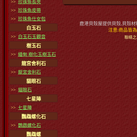
>>
珍珠魚長夾
>>
珍珠魚皮帶
>>
珍珠魚仕女包
鹿港貝殼屋提供貝殼,貝殼材料
白玉石
注意:商品皆為
>>
白玉石玉觀音
聯絡之地
樹玉石
>>
緬甸 樹化玉樹玉石
龍宮舍利石
>>
龍宮舍利石
貓眼石
>>
貓眼石
七星陣
>>
七星陣
鸚鵡螺化石
>>
鸚鵡螺化石
鸚鵡螺