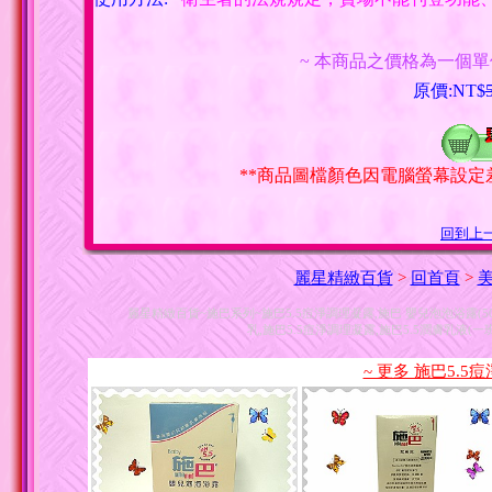
~ 本商品之價格為一個單
原價:NT$
**商品圖檔顏色因電腦螢幕設定
回到上
麗星精緻百貨
>
回首頁
>
麗星精緻百貨~施巴系列~施巴5.5痘淨調理凝露,施巴 嬰兒泡泡浴露(500
乳,施巴5.5痘淨調理凝露,施巴5.5潤膚乳液(一
~ 更多 施巴5.