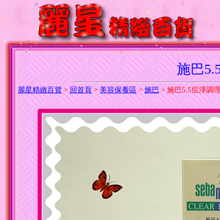
施巴5
麗星精緻百貨
>
回首頁
>
美容保養區
>
施巴
> 施巴5.5痘淨調