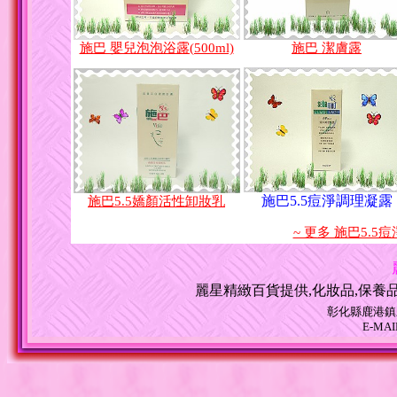
施巴 嬰兒泡泡浴露(500ml)
施巴 潔膚露
施巴5.5痘淨調理凝露
施巴5.5嬌顏活性卸妝乳
~ 更多 施巴5.
麗星精緻百貨提供,化妝品,保養品
彰化縣鹿港鎮三民路
E-MAIL