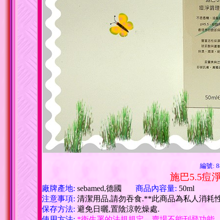
編號: 8
施巴5.5痘
廠牌產地:
sebamed,德國
商品內容量:
50ml
注意事項:
清潔用品,請勿吞食.**此商品為私人消耗性
保存方法:
避免日曬,置陰涼乾燥處.
使用方法:
*衛生署的法規規定，賣場不能刊登功能、