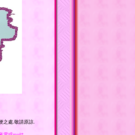
便之處.敬請原諒.
或mail*