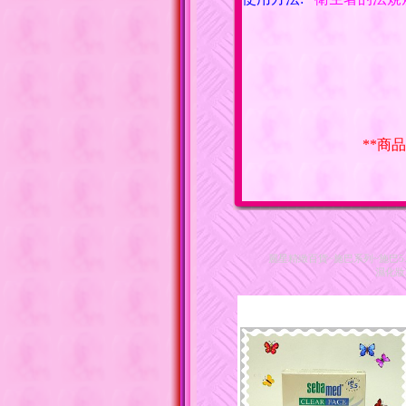
**商
麗星精緻百貨~施巴系列~施巴5.5痘
濕化妝