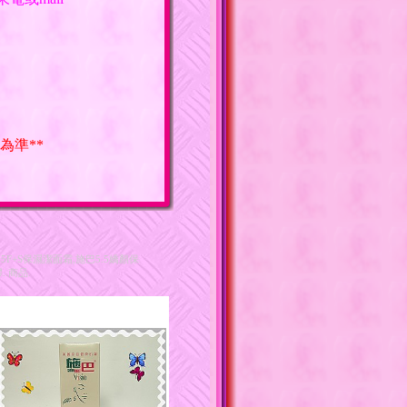
為準**
.5F+S保濕潔面霜,施巴5.5嬌顏保
.商品.