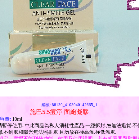
編號: 88139_4103040142665_1
施巴5.5痘淨 面皰凝膠
容量:
10ml
請暫停使用..**此商品為私人消耗性產品.一經拆封.恕無法退貨.不
拿不到處和陽光無法照射處 且勿放在極高溫.極低溫處.
規定，賣場不能刊登功能、效用及使用說明，若有相關問題歡迎來電