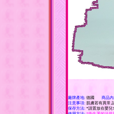
廠牌產地:
德國
商品內
注意事項:
肌膚若有異常,
保存方法:
*請置放在嬰兒
使用方法:
*衛生署的法規