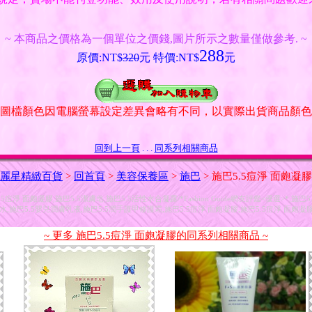
~ 本商品之價格為一個單位之價錢,圖片所示之數量僅做參考. ~
288
原價:NT$
320
元 特價:NT$
元
品圖檔顏色因電腦螢幕設定差異會略有不同，以實際出貨商品顏色
回到上一頁
. . .
同系列相關商品
麗星精緻百貨
>
回首頁
>
美容保養區
>
施巴
> 施巴5.5痘淨 面皰凝膠
淨 面皰凝膠,施巴5.5潔膚皂,施巴5.5活性水合凝露/*Fashion Guide網友評鑑<優選>*,施巴5
水,施巴5.5嬰兒潤膚乳液,施巴5.5潤手護甲修護霜,施巴5.5痘淨 面皰凝膠,施巴5.5痘淨 面皰凝膠.
~ 更多 施巴5.5痘淨 面皰凝膠的同系列相關商品 ~