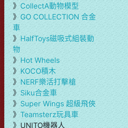
》
CollectA動物模型
》
GO COLLECTION 合金
車
》
HalfToys磁吸式組裝動
物
》
Hot Wheels
》
KOCO積木
》
NERF樂活打擊槍
》
Siku合金車
》
Super Wings 超級飛俠
》
Teamsterz玩具車
》UNITO機器人