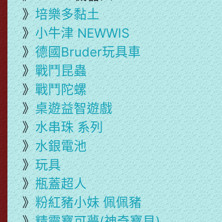
》
培樂多黏土
》
小牛津 NEWWIS
》
德國Bruder玩具車
》
戰鬥昆蟲
》
戰鬥陀螺
》
桌遊益智遊戲
》
水串珠 系列
》
水銀電池
》
玩具
》
瓶蓋超人
》
粉紅豬小妹 佩佩豬
》
精靈寶可夢(神奇寶貝)