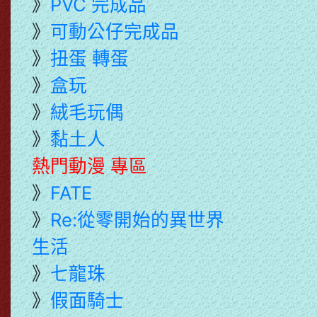
》
PVC 完成品
》
可動公仔完成品
》
扭蛋 轉蛋
》
盒玩
》
絨毛玩偶
》
黏土人
熱門動漫 專區
》
FATE
》
Re:從零開始的異世界
生活
》
七龍珠
》
假面騎士