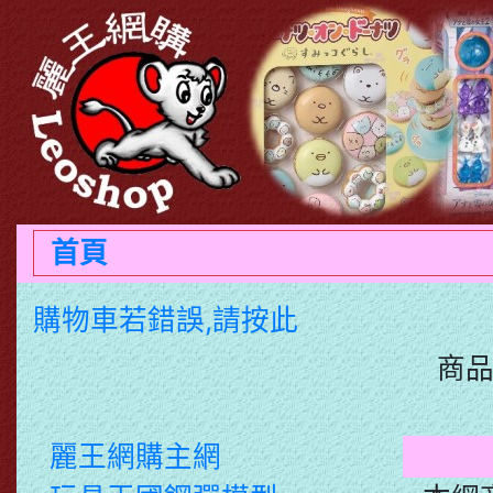
首頁
購物車若錯誤,請按此
商品
麗王網購主網