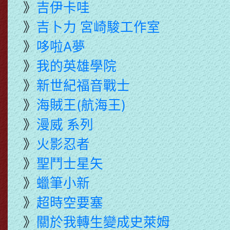
》
吉伊卡哇
》
吉卜力 宮崎駿工作室
》
哆啦A夢
》
我的英雄學院
》
新世紀福音戰士
》
海賊王(航海王)
》
漫威 系列
》
火影忍者
》
聖鬥士星矢
》
蠟筆小新
》
超時空要塞
》
關於我轉生變成史萊姆