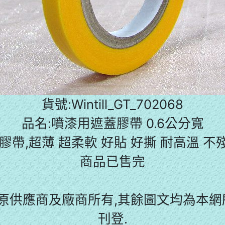
貨號:Wintill_GT_702068
品名:噴漆用遮蓋膠帶 0.6公分寬
遮蓋膠帶,超薄 超柔軟 好貼 好撕 耐高溫 不
商品已售完
原供應商及廠商所有,其餘圖文均為本網所
刊登.