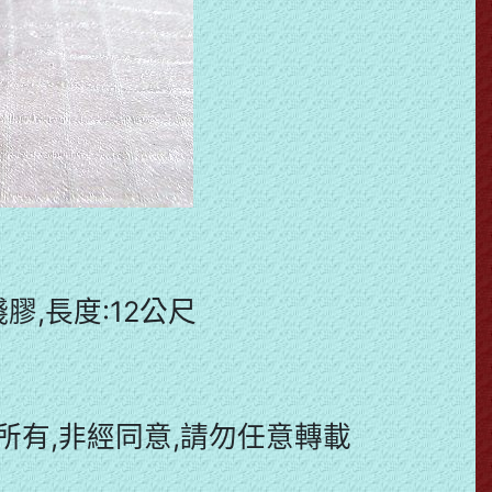
殘膠,長度:12公尺
有,非經同意,請勿任意轉載