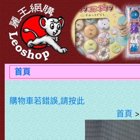
首頁
購物車若錯誤,請按此
首頁