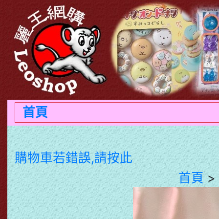
首頁
購物車若錯誤,請按此
首頁
>