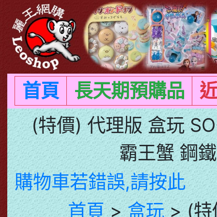
首頁
長天期預購品
(特價) 代理版 盒玩 SO
霸王蟹 鋼鐵
購物車若錯誤,請按此
首頁
>
盒玩
> (特