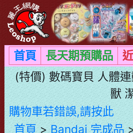
首頁
長天期預購品
(特價) 數碼寶貝 人體
獸 
購物車若錯誤,請按此
首頁
>
Bandai 完成品