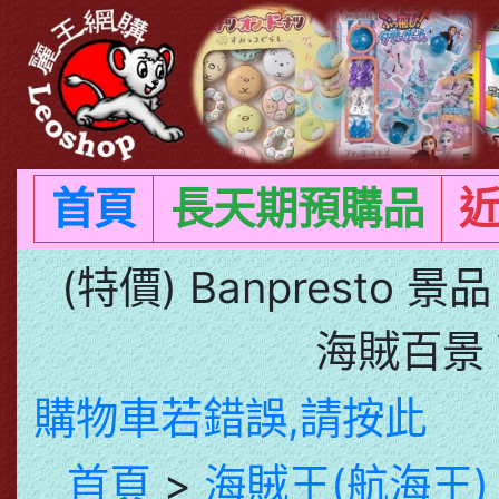
首頁
長天期預購品
(特價) Banpresto 
海賊百景 
購物車若錯誤,請按此
首頁
>
海賊王(航海王)