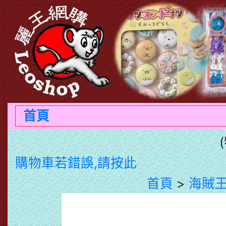
首頁
購物車若錯誤,請按此
首頁
>
海賊王