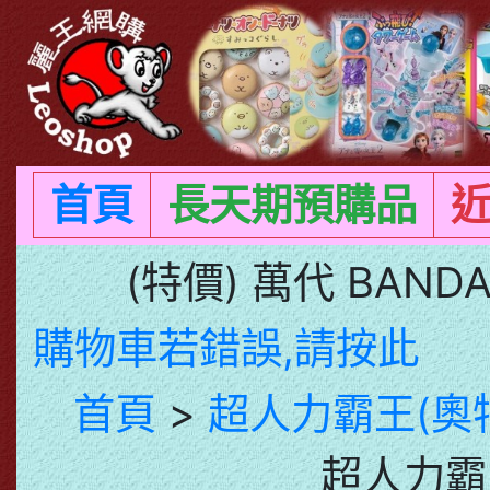
首頁
長天期預購品
(特價) 萬代 BAN
購物車若錯誤,請按此
首頁
>
超人力霸王(奧
超人力霸