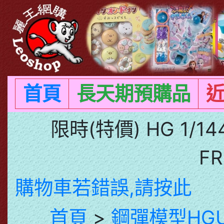
首頁
長天期預購品
限時(特價) HG 1/1
F
購物車若錯誤,請按此
首頁
>
鋼彈模型HGUC