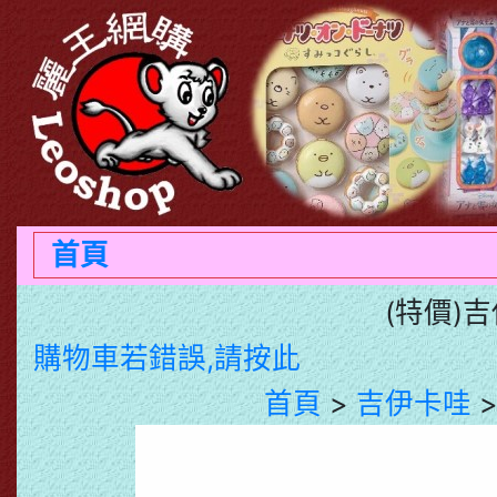
首頁
(特價)吉
購物車若錯誤,請按此
首頁
>
吉伊卡哇
>