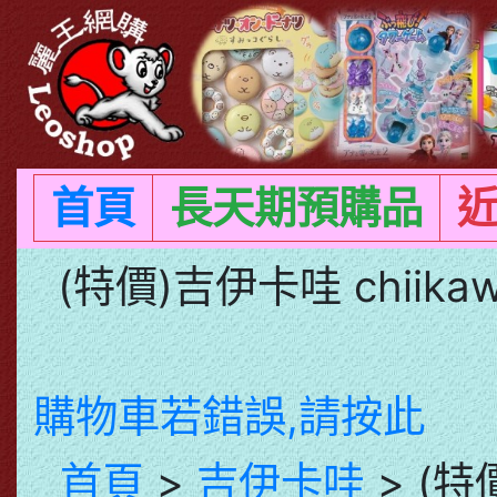
首頁
長天期預購品
(特價)吉伊卡哇 chiik
購物車若錯誤,請按此
首頁
>
吉伊卡哇
> (特