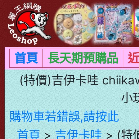
首頁
長天期預購品
(特價)吉伊卡哇 chii
小
購物車若錯誤,請按此
首頁
>
吉伊卡哇
> (特