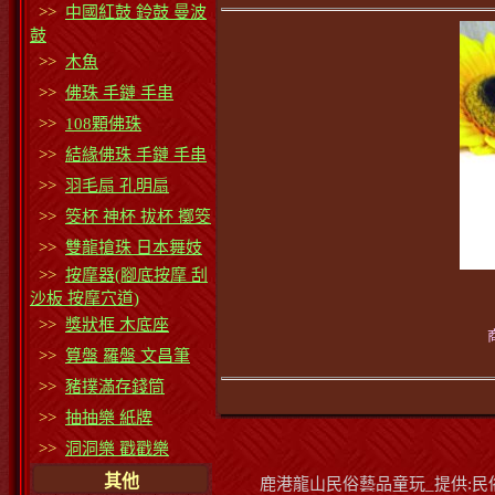
>>
中國紅鼓 鈴鼓 曼波
鼓
>>
木魚
>>
佛珠 手鏈 手串
>>
108顆佛珠
>>
結緣佛珠 手鏈 手串
>>
羽毛扇 孔明扇
>>
筊杯 神杯 拔杯 擲筊
>>
雙龍搶珠 日本舞妓
>>
按摩器(腳底按摩 刮
沙板 按摩穴道)
>>
獎狀框 木底座
>>
算盤 羅盤 文昌筆
>>
豬撲滿存錢筒
>>
抽抽樂 紙牌
>>
洞洞樂 戳戳樂
其他
鹿港龍山民俗藝品童玩_提供:民俗