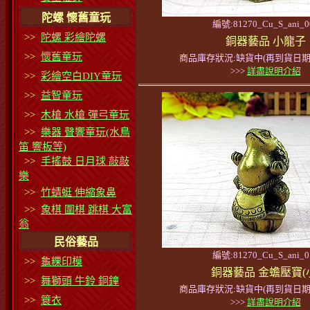
陀螺 懷舊童玩
編號:81270_Cu_S_ani_0
>>
陀螺 彩繪陀螺
銅器藝品 小龍子
>>
懷舊童玩
商品庫存狀況:缺貨中(再到貨日期
>>>
詳盡說明介紹
>>
彩繪空白DIY童玩
>>
益智童玩
>>
木槍 水槍 彈弓童玩
>>
樂器 聲響童玩(水鳥
笛 響板等)
>>
手搖鼓 日月球 敲敲
樂
>>
竹蜻蜓 伸縮象鼻
>>
象棋 圍棋 跳棋 大富
翁
民俗藝品
編號:81270_Cu_S_ani_0
>>
龜粿印模
銅器藝品 金蟾壓寶(
>>
舞獅頭 牛鈴 銅鐘
商品庫存狀況:缺貨中(再到貨日期
>>
簑衣
>>>
詳盡說明介紹