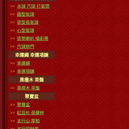
>>
水球 汽球 打氣筒
>>
圓型氣球
>>
造型長氣球
>>
心型氣球
>>
造勢喇叭 噴彩帶
>>
汽球拱門
幸運繩 幸運項鍊
>>
幸運繩
>>
幸運項鍊
黑檀木 茶盤
>>
黑檀木 茶盤
聚寶盆
>>
聚寶盆
>>
紅豆杉 保健杯
>>
太行山 崖柏