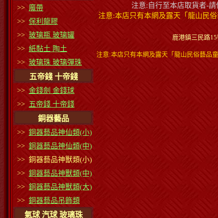
注意:自行至本店取貨者-
>>
魔帶
注意:本店只有本網及露天「龍山民俗
>>
保利龍膠
>>
玻璃瓶 玻璃罐
鹿港鎮三民路15號蔡小
>>
紙黏土 陶土
注意:本店只有本網及露天「龍山民俗藝品童
>>
玻璃珠 玻璃彈珠
五帝錢 十帝錢
>>
金錢劍 金錢球
>>
五帝錢 十帝錢
銅器藝品
>>
銅器藝品神仙類(小)
>>
銅器藝品神仙類(中)
>> 銅器藝品神獸類(小)
>>
銅器藝品神獸類(中)
>>
銅器藝品神獸類(大)
>>
銅器藝品吊飾類
氣球 汽球 玻璃珠