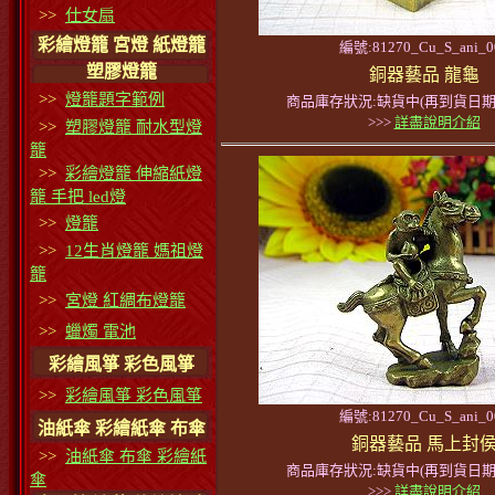
>>
仕女扇
彩繪燈籠 宮燈 紙燈籠
編號:81270_Cu_S_ani_0
塑膠燈籠
銅器藝品 龍龜
>>
燈籠題字範例
商品庫存狀況:缺貨中(再到貨日期
>>>
詳盡說明介紹
>>
塑膠燈籠 耐水型燈
籠
>>
彩繪燈籠 伸縮紙燈
籠 手把 led燈
>>
燈籠
>>
12生肖燈籠 媽祖燈
籠
>>
宮燈 紅綢布燈籠
>>
蠟燭 電池
彩繪風箏 彩色風箏
>>
彩繪風箏 彩色風箏
編號:81270_Cu_S_ani_0
油紙傘 彩繪紙傘 布傘
銅器藝品 馬上封
>>
油紙傘 布傘 彩繪紙
商品庫存狀況:缺貨中(再到貨日期
傘
>>>
詳盡說明介紹