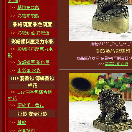
30cm)
>>
精緻布袋戲
>>
彩繪布袋戲
彩繪葫蘆 彩色葫蘆
>>
彩繪葫蘆 彩繪蛋
彩繪顏料壓克力水彩
編號:81270_Cu_S_ani_0
>>
彩繪顏料壓克力水
銅器藝品 龍龜印
彩
商品庫存狀況:缺貨中(再到貨日期
>>
旋轉蠟筆 彩色筆
>>>
詳盡說明介紹
>>
水彩筆 水彩
DIY洞香包 傳統香包
棉花
>>
DIY洞香包綜合組
棉花
>>
傳統手工香包
扯鈴 安全扯鈴
>>
扯鈴
>>
安全扯鈴