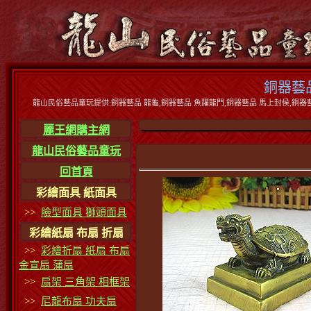
銅器藝品
龍山民俗藝品童玩提供:銅器藝品 龍龜,銅器藝品 魚躍龍門,銅器藝品 馬上封侯,銅器藝品
麗王網購主網
龍山民俗藝品童玩
回首頁
彩繪面具 紙面具
>>
臉型面具 獅頭面具
彩繪紙扇 布扇 折扇
>>
彩繪折扇 紙扇 布扇
金宣扇 蒲扇
>>
扇架 三角架 相框架
>>
尼龍布扇 功夫扇