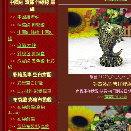
中國結 流蘇 伸縮線 麻
繩
>>
中國結流蘇
>>
伸縮線 鬆緊線
>>
中國結絲線 中國結
繩
>>
麻繩 棉線
>>
針線包 針線盒
>>
珠寶線 五色線 七彩
線
彩繪風車 空白拼圖
編號:81270_Cu_S_ani_0
>>
彩繪空白拼圖
銅器藝品 吉祥鯉
>>
Diy材料 彩繪風車
商品庫存狀況:缺貨中(再到貨日期
>>>
詳盡說明介紹
布袋戲 彩繪布袋戲
>>
布袋戲偶(高約
33cm)
>>
布袋戲偶
>>
傳統布袋戲(高約