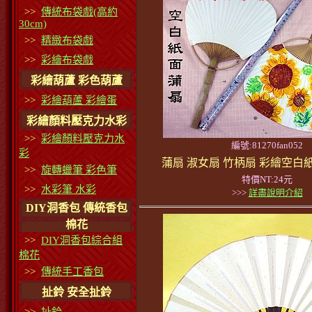
>>
傳統布袋戲(高約
30cm)
>>
精緻布袋戲
>>
彩繪布袋戲
彩繪葫蘆 彩色葫蘆
>>
彩繪葫蘆 彩繪蛋
彩繪顏料壓克力水彩
>>
彩繪顏料壓克力水
編號:81270fan052
彩
蒲扇 淑女扇 竹柄扇 彩繪空白
>>
旋轉蠟筆 彩色筆
特價NT:24元
>>
水彩筆 水彩
>>>
詳盡說明介紹
DIY洞香包 傳統香包
棉花
>>
DIY洞香包綜合組
棉花
>>
傳統手工香包
扯鈴 安全扯鈴