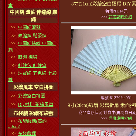
8寸(21cm)彩繪空白摺扇 DI
傘
特價NT:14元
中國結 流蘇 伸縮線 麻
>>>
詳盡說明介紹
繩
>>
中國結流蘇
>>
伸縮線 鬆緊線
>>
中國結絲線 中國結
繩
>>
麻繩 棉線
>>
針線包 針線盒
>>
珠寶線 五色線 七彩
線
彩繪風車 空白拼圖
>>
彩繪空白拼圖
編號:81270fan051
>>
Diy材料 彩繪風車
9寸(28cm)紙扇 彩繪折扇 素面
商品庫存狀況:缺貨中(再到貨日期
布袋戲 彩繪布袋戲
>>>
詳盡說明介紹
>>
布袋戲偶(高約
33cm)
>>
布袋戲偶