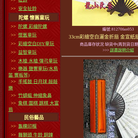
>>
扯鈴
>>
安全扯鈴
陀螺 懷舊童玩
>>
陀螺 彩繪陀螺
編號:81270fan053
>>
懷舊童玩
33cm彩繪空白灑金折扇 金宣紙
>>
彩繪空白DIY童玩
商品庫存狀況:缺貨中(再到貨日期
>>>
詳盡說明介紹
>>
益智童玩
>>
木槍 水槍 彈弓童玩
>>
樂器 聲響童玩(水鳥
笛 響板等)
>>
手搖鼓 日月球 敲敲
樂
>>
竹蜻蜓 伸縮象鼻
>>
象棋 圍棋 跳棋 大富
翁
民俗藝品
>>
龜粿印模
>>
舞獅頭 牛鈴 銅鐘