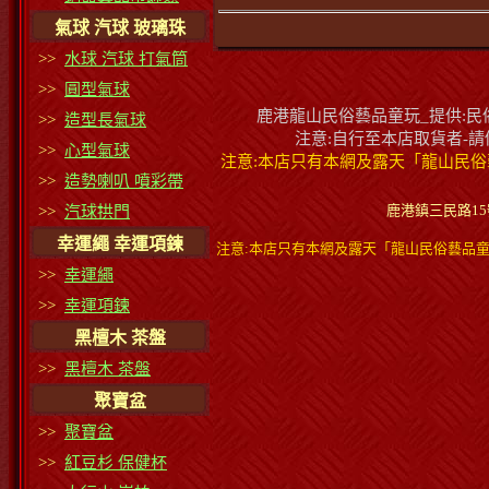
氣球 汽球 玻璃珠
>>
水球 汽球 打氣筒
>>
圓型氣球
鹿港龍山民俗藝品童玩_提供:民俗
>>
造型長氣球
注意:自行至本店取貨者-
>>
心型氣球
注意:本店只有本網及露天「龍山民俗
>>
造勢喇叭 噴彩帶
鹿港鎮三民路15號蔡小
>>
汽球拱門
幸運繩 幸運項鍊
注意:本店只有本網及露天「龍山民俗藝品童
>>
幸運繩
>>
幸運項鍊
黑檀木 茶盤
>>
黑檀木 茶盤
聚寶盆
>>
聚寶盆
>>
紅豆杉 保健杯