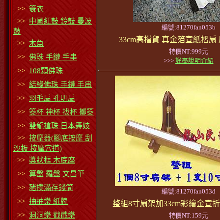
>>
簑衣
>>
中國紅鼓 鈴鼓 曼波
編號:81270fan053b
鼓
33cm高檔貨 真金箔宣紙摺扇
>>
木魚
特價NT:999元
>>
佛珠 手鏈 手串
>>>
詳盡說明介紹
>>
108顆佛珠
>>
結緣佛珠 手鏈 手串
>>
羽毛扇 孔明扇
>>
筊杯 神杯 拔杯 擲筊
>>
雙龍搶珠 日本舞妓
>>
按摩器(腳底按摩 刮
沙板 按摩穴道)
>>
獎狀框 木底座
>>
算盤 羅盤 文昌筆
>>
豬撲滿存錢筒
編號:81270fan053d
>>
抽抽樂 紙牌
整組8寸扇架加33cm彩繪金宣折
>>
洞洞樂 戳戳樂
特價NT:159元