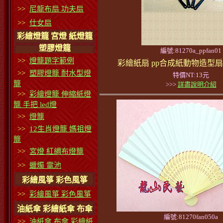
>>
尼龍布扇 功夫扇
>>
仕女扇
彩繪燈籠 宮燈 紙燈籠
塑膠燈籠
編號:81270a_ppfan01
>>
燈籠題字範例
彩繪紙扇 pp合成紙動物造型扇
>>
塑膠燈籠 耐水型燈
特價NT:13元
籠
>>>
詳盡說明介紹
>>
彩繪燈籠 伸縮紙燈
籠 手把 led燈
>>
燈籠
>>
12生肖燈籠 媽祖燈
籠
>>
宮燈 紅綢布燈籠
>>
蠟燭 電池
彩繪風箏 彩色風箏
>>
彩繪風箏 彩色風箏
油紙傘 彩繪紙傘 布傘
編號:81270fan050a
>>
油紙傘 布傘 彩繪紙