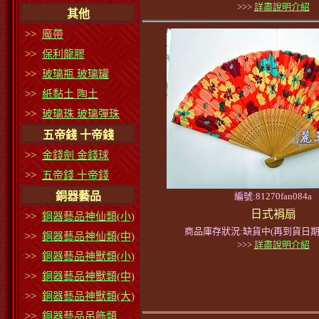
>>>
詳盡說明介紹
其他
>>
魔帶
>>
保利龍膠
>>
玻璃瓶 玻璃罐
>>
紙黏土 陶土
>>
玻璃珠 玻璃彈珠
五帝錢 十帝錢
>>
金錢劍 金錢球
>>
五帝錢 十帝錢
銅器藝品
編號:81270fan084a
日式裐扇
>>
銅器藝品神仙類(小)
商品庫存狀況:缺貨中(再到貨日期
>>
銅器藝品神仙類(中)
>>>
詳盡說明介紹
>>
銅器藝品神獸類(小)
>>
銅器藝品神獸類(中)
>>
銅器藝品神獸類(大)
>>
銅器藝品吊飾類