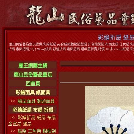
彩繪折扇 紙扇
龍山民俗藝品童玩提供:彩繪紙扇 pp合成紙動物造型扇子 台灣製造,布面宮扇 仕女扇 彩繪空白
折扇 素面摺扇,9寸(28cm)紙扇 彩繪折扇 素面摺扇 週年慶特賣,特價 10寸(27cm)
麗王網購主網
龍山民俗藝品童玩
回首頁
彩繪面具 紙面具
>>
臉型面具 獅頭面具
彩繪紙扇 布扇 折扇
>> 彩繪折扇 紙扇 布扇
金宣扇 蒲扇
>>
扇架 三角架 相框架