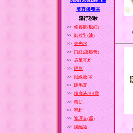
KANEBO 佳麗寶
美容保養區
流行彩妝
>>
修容餅(腮紅)
>>
卸妝乳(油)
>>
去光水
>>
口紅(護唇膏)
>>
眉筆亮粉
>>
眼影
>>
眼線液/筆
>>
睫毛膏
>>
粉底液/BB霜
>>
粉餅
>>
蜜粉
>>
遮瑕膏(霜)
>>
隔離霜