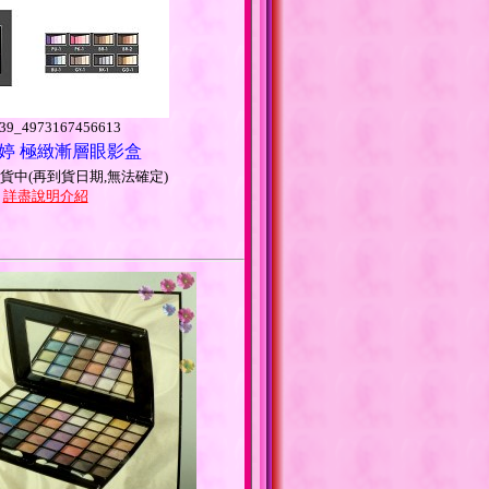
9_4973167456613
凱婷 極緻漸層眼影盒
貨中(再到貨日期,無法確定)
>
詳盡說明介紹