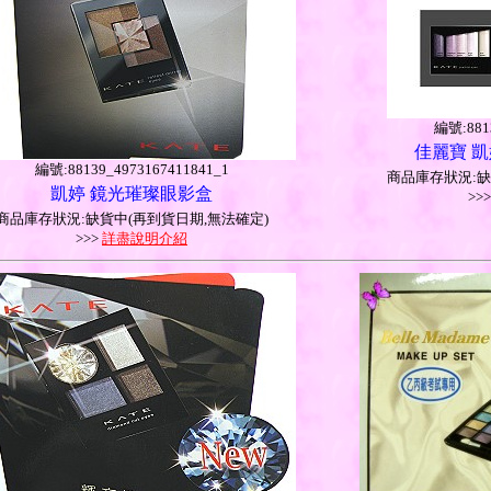
編號:8813
佳麗寶 
編號:88139_4973167411841_1
商品庫存狀況:缺
凱婷 鏡光璀璨眼影盒
>>
商品庫存狀況:缺貨中(再到貨日期,無法確定)
>>>
詳盡說明介紹