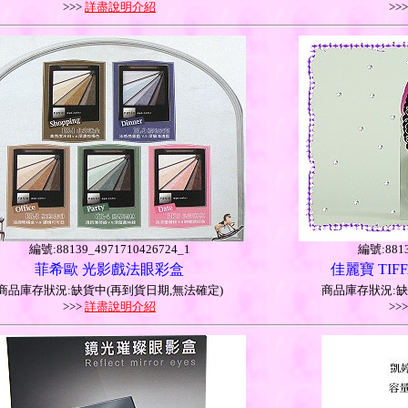
>>>
詳盡說明介紹
>>
編號:88139_4971710426724_1
編號:8813
菲希歐 光影戲法眼彩盒
佳麗寶 TIF
商品庫存狀況:缺貨中(再到貨日期,無法確定)
商品庫存狀況:缺
>>>
詳盡說明介紹
>>