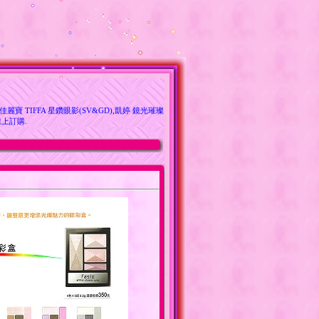
寶 TIFFA 星鑽眼影(SV&GD),凱婷 鏡光璀璨
線上訂購.