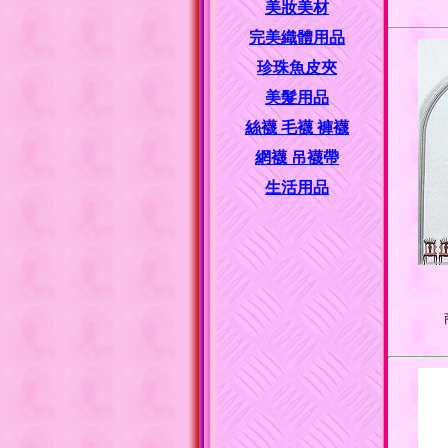
美妝美材
完美織體用品
珍珠魚皮夾
美髮用品
絲襪 毛襪 褲襪
網襪 吊襪帶
生活用品