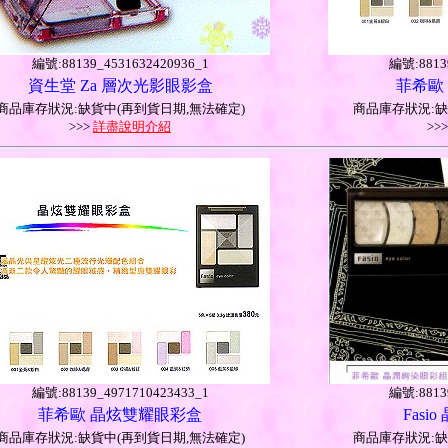
編號:88139_4531632420936_1
編號:88139
資生堂 Za 層次光影眼影盒
菲希歐
商品庫存狀況:缺貨中(再到貨日期,無法確定)
商品庫存狀況:缺
>>>
詳盡說明介紹
>>
編號:88139_4971710423433_1
編號:88139
菲希歐 晶炫雙耀眼彩盒
Fas
商品庫存狀況:缺貨中(再到貨日期,無法確定)
商品庫存狀況:缺