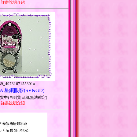
>
詳盡說明介紹
9_4973167155301a
FA 星鑽眼影(SV&GD)
貨中(再到貨日期,無法確定)
>
詳盡說明介紹