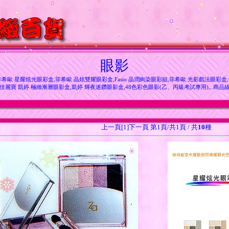
眼影
歐 星耀炫光眼彩盒,菲希歐 晶炫雙耀眼彩盒,Fasio 晶潤絢染眼彩組,菲希歐 光影戲法眼彩盒,佳麗
佳麗寶 凱婷 極緻漸層眼影盒,凱婷 輝夜迷鑽眼影盒,48色彩色眼影(乙、丙級考試專用),..商品
上一頁[1]下一頁 第1頁/共1頁 / 共
10
種