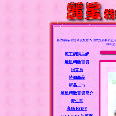
麗星精緻百貨提供:資生堂 Za 層次光影眼影盒,菲希
眼影盒,
麗王網購主網
麗星精緻百貨
回首頁
特價商品
新品上市
麗星精緻百貨簡介
資生堂
高絲 KOSE