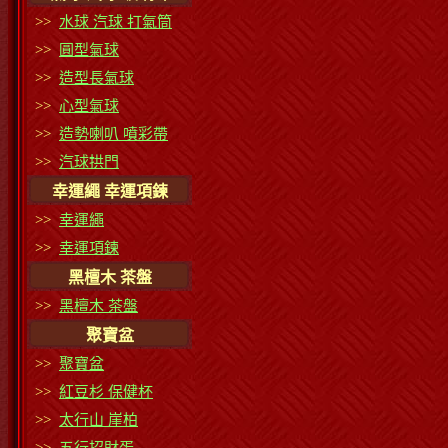
>>
水球 汽球 打氣筒
>>
圓型氣球
>>
造型長氣球
>>
心型氣球
>>
造勢喇叭 噴彩帶
>>
汽球拱門
幸運繩 幸運項鍊
>>
幸運繩
>>
幸運項鍊
黑檀木 茶盤
>>
黑檀木 茶盤
聚寶盆
>>
聚寶盆
>>
紅豆杉 保健杯
>>
太行山 崖柏