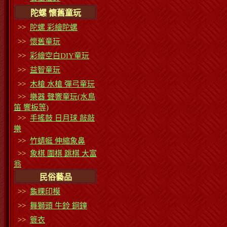
陀螺 懷舊童玩
>>
陀螺 彩繪陀螺
>>
懷舊童玩
>>
彩繪空白DIY童玩
>>
益智童玩
>>
木槍 水槍 彈弓童玩
>>
樂器 聲響童玩(水鳥
笛 響板等)
>>
手搖鼓 日月球 敲敲
樂
>>
竹蜻蜓 伸縮象鼻
>>
象棋 圍棋 跳棋 大富
翁
民俗藝品
>>
龜粿印模
>>
舞獅頭 牛鈴 銅鐘
>>
簑衣