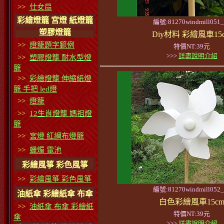
>>
仕女扇
彩繪燈籠 宮燈 紙燈籠
編號:81270windmill051_
塑膠燈籠
Diy材料 彩繪風車15
>>
燈籠題字範例
特價NT:39元
>>>
詳盡說明介紹
>>
塑膠燈籠 耐水型燈
籠
>>
彩繪燈籠 伸縮紙燈
籠 手把 led燈
>>
燈籠
>>
12生肖燈籠 媽祖燈
籠
>>
宮燈 紅綢布燈籠
>>
蠟燭 電池
彩繪風箏 彩色風箏
>>
彩繪風箏 彩色風箏
編號:81270windmill052_
油紙傘 彩繪紙傘 布傘
白色彩繪風車15c
>>
油紙傘 布傘 彩繪紙
特價NT:39元
傘
>>>
詳盡說明介紹