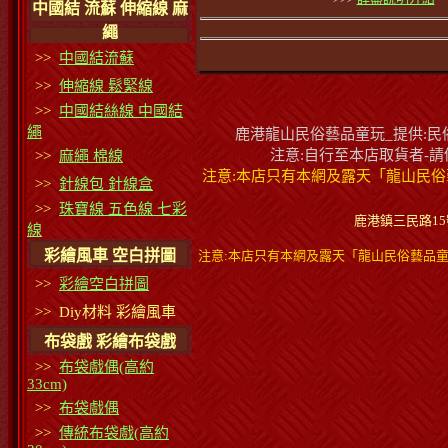
中國結 流蘇 伸縮線 麻
繩
>>
中國結流蘇
>>
伸縮線 鬆緊線
>>
中國結絲線 中國結
繩
鹿港龍山民俗藝品童玩_提供:民俗
注意:自行至本店取貨者-
>>
麻繩 棉線
注意:本店只有本網及露天「龍山民俗
>>
針線包 針線盒
>>
珠寶線 五色線 七彩
鹿港鎮三民路15號蔡小
線
彩繪風車 空白拼圖
注意:本店只有本網及露天「龍山民俗藝品童
>>
彩繪空白拼圖
>> Diy材料 彩繪風車
布袋戲 彩繪布袋戲
>>
布袋戲偶(高約
33cm)
>>
布袋戲偶
>>
傳統布袋戲(高約