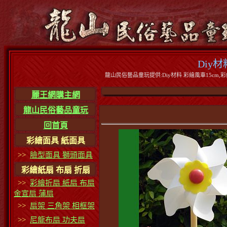
Diy
龍山民俗藝品童玩提供:Diy材料 彩繪風車15cm,彩繪
麗王網購主網
龍山民俗藝品童玩
回首頁
彩繪面具 紙面具
>>
臉型面具 獅頭面具
彩繪紙扇 布扇 折扇
>>
彩繪折扇 紙扇 布扇
金宣扇 蒲扇
>>
扇架 三角架 相框架
>>
尼龍布扇 功夫扇