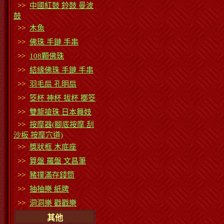
>>
中國紅鼓 鈴鼓 曼波
鼓
>>
木魚
>>
佛珠 手鏈 手串
>>
108顆佛珠
>>
結緣佛珠 手鏈 手串
>>
羽毛扇 孔明扇
>>
筊杯 神杯 拔杯 擲筊
>>
雙龍搶珠 日本舞妓
>>
按摩器(腳底按摩 刮
沙板 按摩穴道)
>>
獎狀框 木底座
>>
算盤 羅盤 文昌筆
>>
豬撲滿存錢筒
>>
抽抽樂 紙牌
>>
洞洞樂 戳戳樂
其他