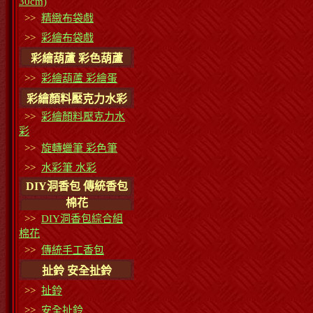
30cm)
>>
精緻布袋戲
>>
彩繪布袋戲
彩繪葫蘆 彩色葫蘆
>>
彩繪葫蘆 彩繪蛋
彩繪顏料壓克力水彩
>>
彩繪顏料壓克力水
彩
>>
旋轉蠟筆 彩色筆
>>
水彩筆 水彩
DIY洞香包 傳統香包
棉花
>>
DIY洞香包綜合組
棉花
>>
傳統手工香包
扯鈴 安全扯鈴
>>
扯鈴
>>
安全扯鈴