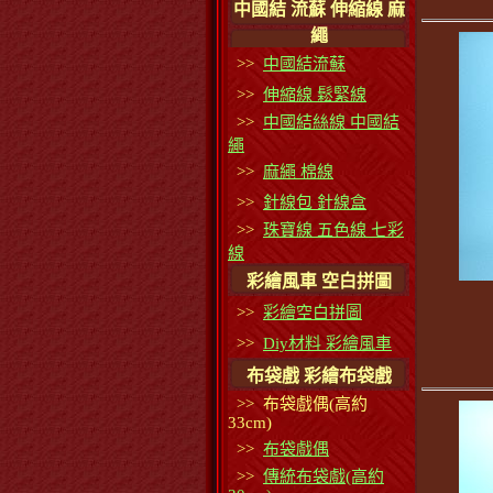
中國結 流蘇 伸縮線 麻
繩
>>
中國結流蘇
>>
伸縮線 鬆緊線
>>
中國結絲線 中國結
繩
>>
麻繩 棉線
>>
針線包 針線盒
>>
珠寶線 五色線 七彩
線
彩繪風車 空白拼圖
>>
彩繪空白拼圖
>>
Diy材料 彩繪風車
布袋戲 彩繪布袋戲
>> 布袋戲偶(高約
33cm)
>>
布袋戲偶
>>
傳統布袋戲(高約