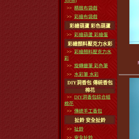
30cm)
>>
精緻布袋戲
>>
彩繪布袋戲
彩繪葫蘆 彩色葫蘆
>>
彩繪葫蘆 彩繪蛋
彩繪顏料壓克力水彩
>>
彩繪顏料壓克力水
彩
>>
旋轉蠟筆 彩色筆
>>
水彩筆 水彩
DIY洞香包 傳統香包
棉花
>>
DIY洞香包綜合組
棉花
>>
傳統手工香包
扯鈴 安全扯鈴
>>
扯鈴
>>
安全扯鈴