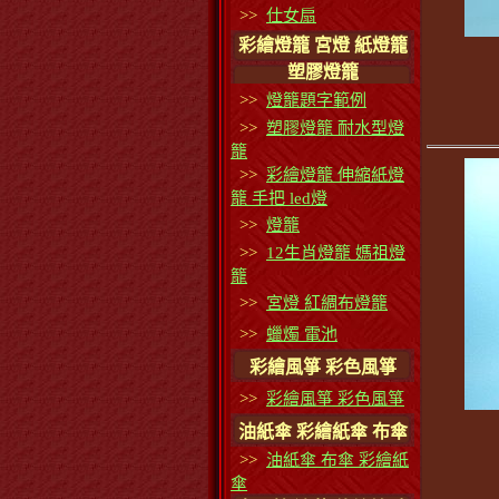
>>
仕女扇
彩繪燈籠 宮燈 紙燈籠
塑膠燈籠
>>
燈籠題字範例
>>
塑膠燈籠 耐水型燈
籠
>>
彩繪燈籠 伸縮紙燈
籠 手把 led燈
>>
燈籠
>>
12生肖燈籠 媽祖燈
籠
>>
宮燈 紅綢布燈籠
>>
蠟燭 電池
彩繪風箏 彩色風箏
>>
彩繪風箏 彩色風箏
油紙傘 彩繪紙傘 布傘
>>
油紙傘 布傘 彩繪紙
傘