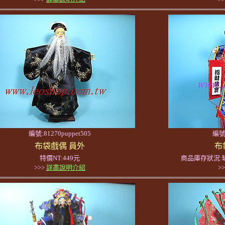
編號:81270puppet505
編號:
布袋戲偶 員外
布
特價NT:449元
商品庫存狀況:
>>>
詳盡說明介紹
>