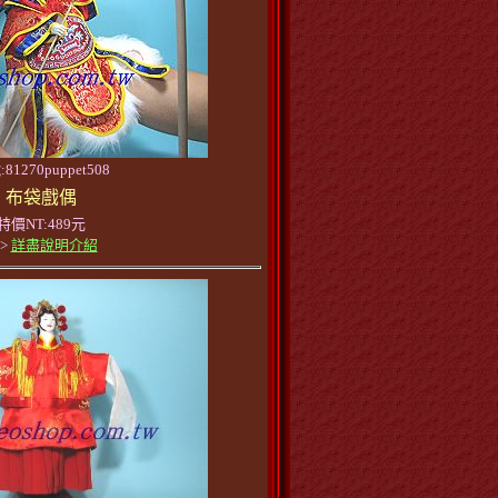
81270puppet508
布袋戲偶
特價NT:489元
>>
詳盡說明介紹