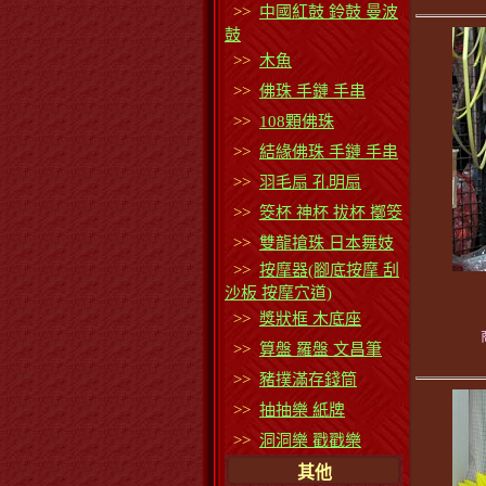
>>
中國紅鼓 鈴鼓 曼波
鼓
>>
木魚
>>
佛珠 手鏈 手串
>>
108顆佛珠
>>
結緣佛珠 手鏈 手串
>>
羽毛扇 孔明扇
>>
筊杯 神杯 拔杯 擲筊
>>
雙龍搶珠 日本舞妓
>>
按摩器(腳底按摩 刮
沙板 按摩穴道)
>>
獎狀框 木底座
>>
算盤 羅盤 文昌筆
>>
豬撲滿存錢筒
>>
抽抽樂 紙牌
>>
洞洞樂 戳戳樂
其他