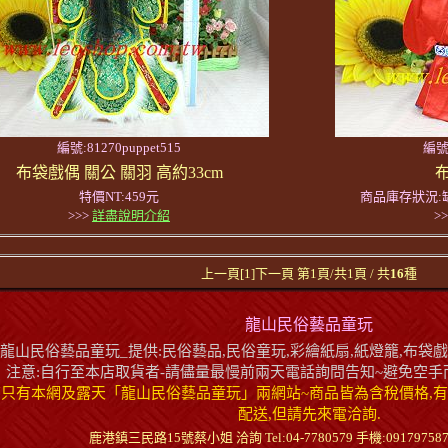
編號:81270puppet515
編號:
布袋戲偶 關公 關羽 高約33cm
特價NT:459元
商品庫存狀況:
>>>
詳盡說明介紹
>
上一頁[1]下一頁 第1頁/共1頁 / 共
16
種
龍山民俗藝品童玩
龍山民俗藝品童玩_提供:民俗藝品,民俗童玩,彩繪紙扇,紙燈籠,布袋戲,
注意:自行至本店取貨者-請儘量最慢前兩天電話詢問告知~避免空手而
店只有本網及露天「龍山民俗藝品童玩」兩網站~商品皆為含稅價格,有
配送,但請先來電洽詢.
鹿港鎮三民路15號蔡小姐 洽詢 Tel:04-7780579 手機:0917975879