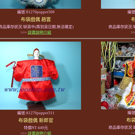
編號:81270puppet509
編號:
布袋戲偶 趙雲
商品庫存狀況:缺貨中(再到貨日期,無法確定)
商品庫存狀況:
>>>
詳盡說明介紹
>
編號:
編號:81270puppet511
布袋
布袋戲偶 新郎官
商品庫存狀況:
特價NT:449元
>
>>>
詳盡說明介紹