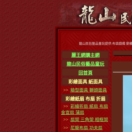
龍山民俗藝品童玩提供:布袋戲偶 劉備 
麗王網購主網
龍山民俗藝品童玩
回首頁
彩繪面具 紙面具
>>
臉型面具 獅頭面具
彩繪紙扇 布扇 折扇
>>
彩繪折扇 紙扇 布扇
金宣扇 蒲扇
>>
扇架 三角架 相框架
>>
尼龍布扇 功夫扇