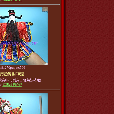
81270puppet506
袋戲偶 財神爺
缺貨中(再到貨日期,無法確定)
>>
詳盡說明介紹