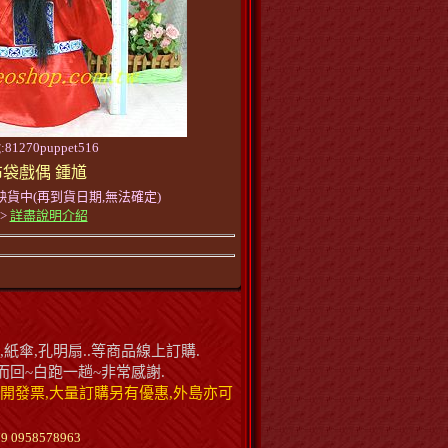
81270puppet516
布袋戲偶 鍾馗
缺貨中(再到貨日期,無法確定)
>>
詳盡說明介紹
紙傘,孔明扇..等商品線上訂購.
回~白跑一趟~非常感謝.
開發票,大量訂購另有優惠,外島亦可
 0958578963