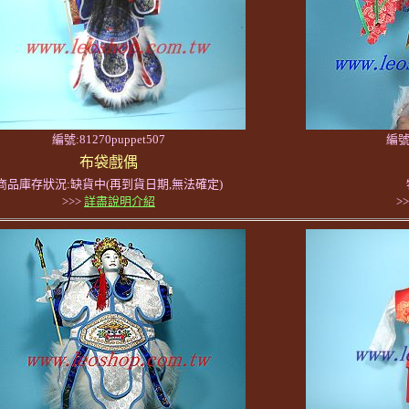
編號:81270puppet507
編號:
布袋戲偶
商品庫存狀況:缺貨中(再到貨日期,無法確定)
>>>
詳盡說明介紹
>