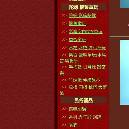
陀螺 懷舊童玩
>>
陀螺 彩繪陀螺
>>
懷舊童玩
>>
彩繪空白DIY童玩
>>
益智童玩
>>
木槍 水槍 彈弓童玩
>>
樂器 聲響童玩(水鳥
笛 響板等)
>>
手搖鼓 日月球 敲敲
樂
>>
竹蜻蜓 伸縮象鼻
>>
象棋 圍棋 跳棋 大富
翁
民俗藝品
>>
龜粿印模
>>
舞獅頭 牛鈴 銅鐘
>>
簑衣