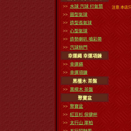
>>
水球 汽球 打氣筒
注意:本店
>>
圓型氣球
>>
造型長氣球
>>
心型氣球
>>
造勢喇叭 噴彩帶
>>
汽球拱門
幸運繩 幸運項鍊
>>
幸運繩
>>
幸運項鍊
黑檀木 茶盤
>>
黑檀木 茶盤
聚寶盆
>>
聚寶盆
>>
紅豆杉 保健杯
>>
太行山 崖柏