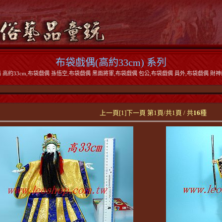
布袋戲偶(高約33cm) 系列
高約33cm,布袋戲偶 孫悟空,布袋戲偶 黑面將軍,布袋戲偶 包公,布袋戲偶 員外,布袋戲偶 財神爺
上一頁[1]下一頁 第1頁/共1頁 / 共
16
種