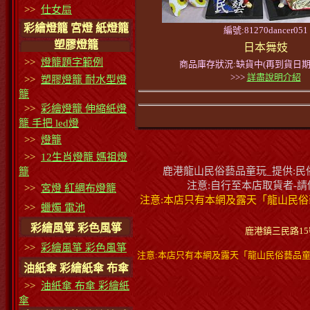
>>
仕女扇
彩繪燈籠 宮燈 紙燈籠
編號:81270dancer051
塑膠燈籠
日本舞妓
>>
燈籠題字範例
商品庫存狀況:缺貨中(再到貨日期
>>>
詳盡說明介紹
>>
塑膠燈籠 耐水型燈
籠
>>
彩繪燈籠 伸縮紙燈
籠 手把 led燈
>>
燈籠
>>
12生肖燈籠 媽祖燈
鹿港龍山民俗藝品童玩_提供:民俗
籠
注意:自行至本店取貨者-
>>
宮燈 紅綢布燈籠
注意:本店只有本網及露天「龍山民俗
>>
蠟燭 電池
彩繪風箏 彩色風箏
鹿港鎮三民路15號蔡小
>>
彩繪風箏 彩色風箏
注意:本店只有本網及露天「龍山民俗藝品童
油紙傘 彩繪紙傘 布傘
>>
油紙傘 布傘 彩繪紙
傘