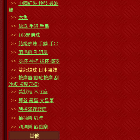
>>
中國紅鼓 鈴鼓 曼波
鼓
>>
木魚
>>
佛珠 手鏈 手串
>>
108顆佛珠
>>
結緣佛珠 手鏈 手串
>>
羽毛扇 孔明扇
>>
筊杯 神杯 拔杯 擲筊
>> 雙龍搶珠 日本舞妓
>>
按摩器(腳底按摩 刮
沙板 按摩穴道)
>>
獎狀框 木底座
>>
算盤 羅盤 文昌筆
>>
豬撲滿存錢筒
>>
抽抽樂 紙牌
>>
洞洞樂 戳戳樂
其他