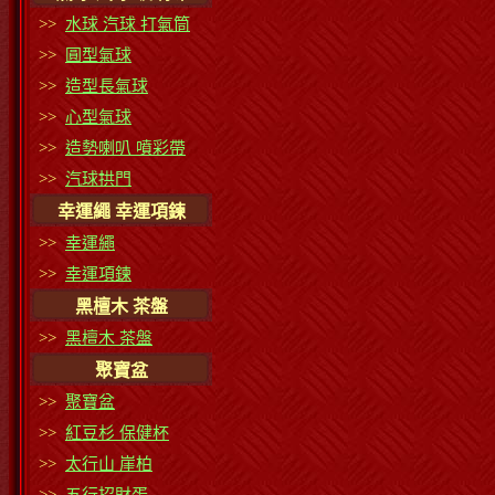
>>
水球 汽球 打氣筒
>>
圓型氣球
>>
造型長氣球
>>
心型氣球
>>
造勢喇叭 噴彩帶
>>
汽球拱門
幸運繩 幸運項鍊
>>
幸運繩
>>
幸運項鍊
黑檀木 茶盤
>>
黑檀木 茶盤
聚寶盆
>>
聚寶盆
>>
紅豆杉 保健杯
>>
太行山 崖柏