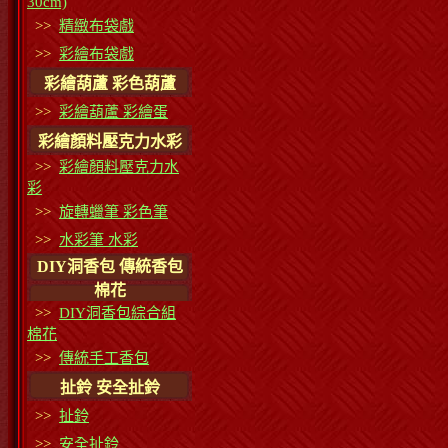
30cm)
>>
精緻布袋戲
>>
彩繪布袋戲
彩繪葫蘆 彩色葫蘆
>>
彩繪葫蘆 彩繪蛋
彩繪顏料壓克力水彩
>>
彩繪顏料壓克力水
彩
>>
旋轉蠟筆 彩色筆
>>
水彩筆 水彩
DIY洞香包 傳統香包
棉花
>>
DIY洞香包綜合組
棉花
>>
傳統手工香包
扯鈴 安全扯鈴
>>
扯鈴
>>
安全扯鈴