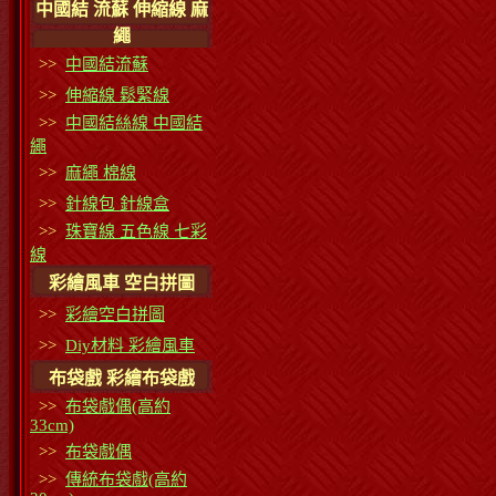
中國結 流蘇 伸縮線 麻
繩
>>
中國結流蘇
>>
伸縮線 鬆緊線
>>
中國結絲線 中國結
繩
>>
麻繩 棉線
>>
針線包 針線盒
>>
珠寶線 五色線 七彩
線
彩繪風車 空白拼圖
>>
彩繪空白拼圖
>>
Diy材料 彩繪風車
布袋戲 彩繪布袋戲
>>
布袋戲偶(高約
33cm)
>>
布袋戲偶
>>
傳統布袋戲(高約