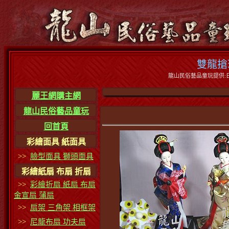
雙龍搶
龍山民俗藝品童玩提供:日
麗王網購主網
龍山民俗藝品童玩
回首頁
彩繪面具 紙面具
>>
臉型面具 獅頭面具
彩繪紙扇 布扇 折扇
>>
彩繪折扇 紙扇 布扇
金宣扇 蒲扇
>>
扇架 三角架 相框架
>>
尼龍布扇 功夫扇