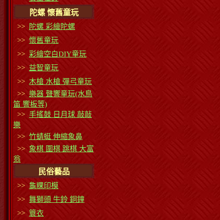
陀螺 懷舊童玩
>>
陀螺 彩繪陀螺
>>
懷舊童玩
>>
彩繪空白DIY童玩
>>
益智童玩
>>
木槍 水槍 彈弓童玩
>>
樂器 聲響童玩(水鳥
笛 響板等)
>>
手搖鼓 日月球 敲敲
樂
>>
竹蜻蜓 伸縮象鼻
>>
象棋 圍棋 跳棋 大富
翁
民俗藝品
>>
龜粿印模
>>
舞獅頭 牛鈴 銅鐘
>>
簑衣