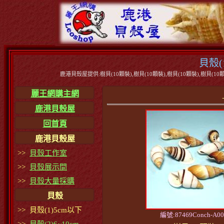
貝殼(
鹿港貝殼屋提供:樹貝(10顆裝),樹貝(10顆裝),樹貝(10顆裝),樹貝(10顆
麗王網購主網
鹿港貝殼屋
回首頁
鹿港貝殼屋
>>
貝殼工作室
>>
貝殼展示間
>>
貝殼大量採購
貝殼
>> 貝殼(1)5cm以下
編號:87469Conch-A00