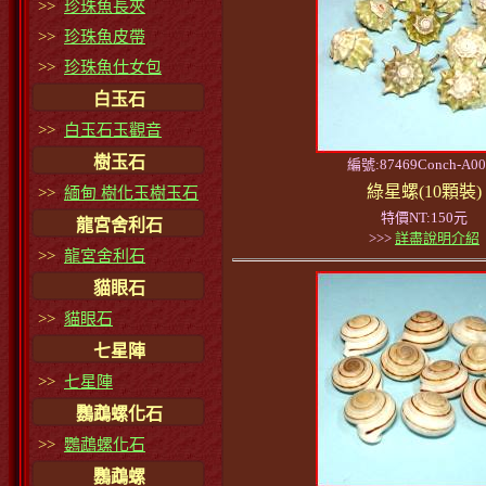
>>
珍珠魚長夾
>>
珍珠魚皮帶
>>
珍珠魚仕女包
白玉石
>>
白玉石玉觀音
樹玉石
編號:87469Conch-A00
綠星螺(10顆裝)
>>
緬甸 樹化玉樹玉石
特價NT:150元
龍宮舍利石
>>>
詳盡說明介紹
>>
龍宮舍利石
貓眼石
>>
貓眼石
七星陣
>>
七星陣
鸚鵡螺化石
>>
鸚鵡螺化石
鸚鵡螺