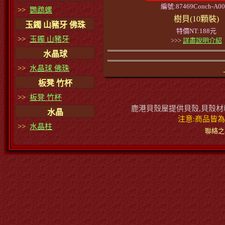
編號:87469Conch-A00
>>
鸚鵡螺
樹貝(10顆裝)
玉鐲 山豬牙 佛珠
特價NT:188元
>>
玉鐲 山豬牙
>>>
詳盡說明介紹
水晶球
>>
水晶球 佛珠
板凳 竹杯
>>
板凳 竹杯
鹿港貝殼屋提供貝殼,貝殼材料
水晶
注意:商品皆為
>>
水晶柱
聯絡之地