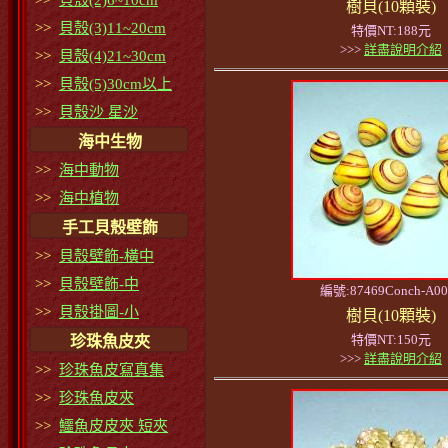
>>
貝殼(2)6~10cm
樹貝(10顆裝)
>>
貝殼(3)11~20cm
特價NT:188元
>>>
詳盡說明介紹
>>
貝殼(4)21~30cm
>>
貝殼(5)30cm以上
>>
貝殼沙 星沙
海中生物
>>
海中動物
>>
海中植物
手工貝殼壁飾
>>
貝殼壁飾-橫中
>>
貝殼壁飾-中
編號:87469Conch-A00
>>
貝殼掛圖-小
樹貝(10顆裝)
特價NT:150元
珍珠魚皮夾
>>>
詳盡說明介紹
>>
珍珠魚皮寫真集
>>
珍珠魚皮夾
>>
鱷魚皮皮夾 短夾