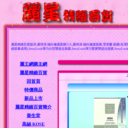
麗星精緻百貨提供:露得清 細白修護面膜/5入,露得清 細白修護面膜,雪芙蘭 面膜(生理期
娘肌養成用),SexyLook彈力白皙雙提拉面膜,SexyLook彈力緊實雙提拉面膜,SexyLo
麗王網購主網
麗星精緻百貨
回首頁
特價商品
新品上市
麗星精緻百貨簡介
資生堂
高絲 KOSE