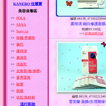
KANEBO 佳麗寶
美容保養區
>>
POLA
編號:88139_47100325094
露得清 細白修護面膜/
>>
SANA
特價NT:339元
>>
Sony cp
>>>
詳盡說明介紹
>>
韓國 秀麗韓
>>
施巴
>>
露得清
>>
廣源良
>>
洗面乳
>>
去角質(臉/身體)
>>
曼秀雷敦
>>
歐蕾
>>
面膜
編號:88139_4710221340
>>
抗痘 除粉刺
雪芙蘭 面膜(生理期保
流行彩妝