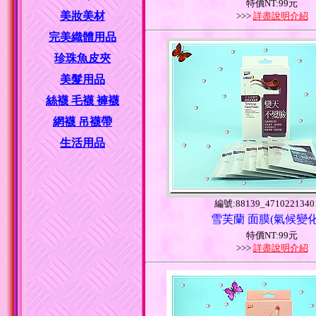
特價NT:99元
美妝美材
>>>
詳盡說明介紹
完美織體用品
珍珠魚皮夾
美髮用品
絲襪 毛襪 褲襪
網襪 吊襪帶
生活用品
編號:88139_4710221340
雪芙蘭 面膜(氣候變化
特價NT:99元
>>>
詳盡說明介紹