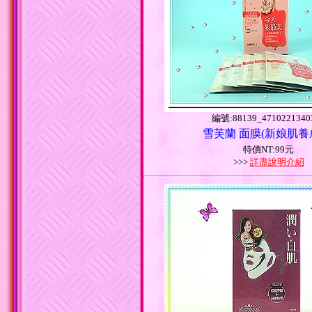
編號:88139_4710221340
雪芙蘭 面膜(新娘肌養
特價NT:99元
>>>
詳盡說明介紹